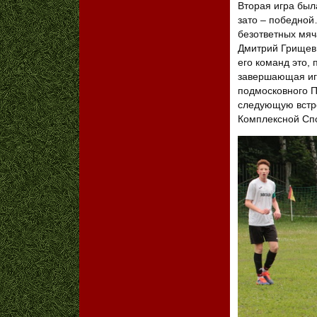
Вторая игра был
зато – победной
безответных мяч
Дмитрий Грищев 
его команд это, п
завершающая игр
подмосковного П
следующую встре
Комплексной Сп