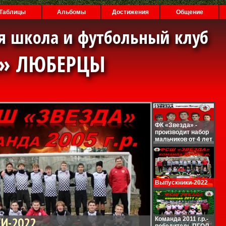
Таблицы
Альбомы
Достижения
Общение
я школа и футбольный клуб
А» ЛЮБЕРЦЫ
ФК «Звезда» -
производит набор
мальчиков от 4 лет
Выпускники-2022
И-2022
Команда 2011 г.р.-
победитель ПГОЛ