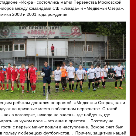
тадионе «Искра» состоялись матчи Первенства Московской
юниоров между командами СШ «Звезда» и «Медвежьи Озера».
ьчики 2003 и 2001 года рождения.
цким ребятам достался непростой: «Медвежьи Озера», как и
ндуют на призовые места в областном первенстве. С такой
– как в поговорке, никогда не знаешь, где найдешь, где
играть на чужом поле – это еще и престиж… Поэтому не
 гости с первых минут пошли в наступление. Вскоре счет был
е в пользу люберецких футболистов... Причем, защитник нашей