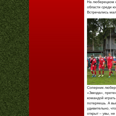
На люберецком с
области среди 
Встречались мал
Соперник любере
«Звезда», прете
командой играть 
потеряешь. А вы
удивительно, что
открыт – увы, н