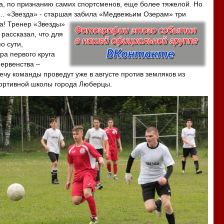
а, по признанию самих спортсменов, еще более тяжелой. Но
… «Звезда» - старшая забила «Медвежьим Озерам» три
а!
Тренер «Звезды»
рассказал, что для
о сути,
а первого круга
ервенства –
чу команды проведут уже в августе против земляков из
ортивной школы города Люберцы.