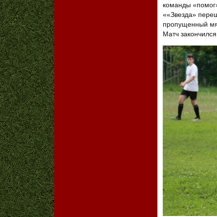
команды «помог»
««Звезда» переш
пропущенный мяч
Матч закончился 