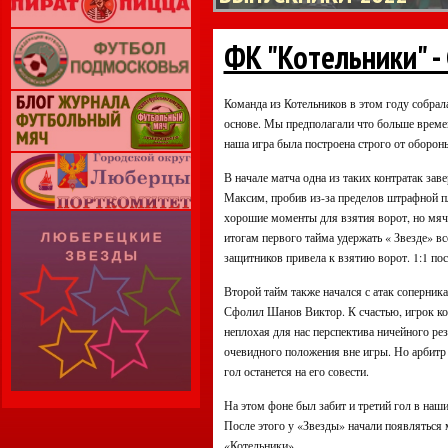
ФК "Котельники" - 
Команда из Котельников в этом году собрал
основе. Мы предполагали что больше време
наша игра была построена строго от обороны
В начале матча одна из таких контратак за
Максим, пробив из-за пределов штрафной п
хорошие моменты для взятия ворот, но мяч 
итогам первого тайма удержать « Звезде» вс
защитников привела к взятию ворот. 1:1 пос
Второй тайм также начался с атак соперника
Сфолил Шанов Виктор. К счастью, игрок к
неплохая для нас перспектива ничейного резу
очевидного положения вне игры. Но арбитр в
гол останется на его совести.
На этом фоне был забит и третий гол в наши
После этого у «Звезды» начали появляться м
«Котельники».