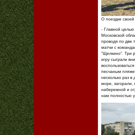
О поездке своей
- Главной целью 
Московской обла
проводя по две 
матчи с команда
"Щелкино". Три 
игру сыграли вн
воспользоваться
песчаным пляже
несколько раз в 
море, загорали, 
набережной и от
нам полностью у