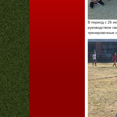
В период с 26 ию
руководством св
тренировочные с