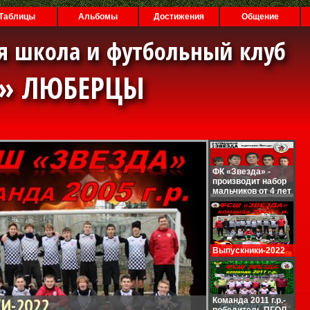
Таблицы
Альбомы
Достижения
Общение
я школа и футбольный клуб
А» ЛЮБЕРЦЫ
ФК «Звезда» -
производит набор
мальчиков от 4 лет
Выпускники-2022
И-2022
Команда 2011 г.р.-
победитель ПГОЛ