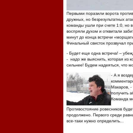
Первыми поразили ворота против
дружных, но безрезультатных ата
команды ушли при счете 1:0, но 
воспряли духом и отквитали заби
минут до конца встречи «морщаг
Финальный свисток прозвучал при
- Будет еще одна встреча! – убе
- надо же выяснить, которая из к
сильнее! Будем надеяться, что 
- А я возд
комментари
Макаров, -
получить а
Команда мо
Противостояние ровесников буде
продолжено. Первого среди равн
все-таки нужно определить…