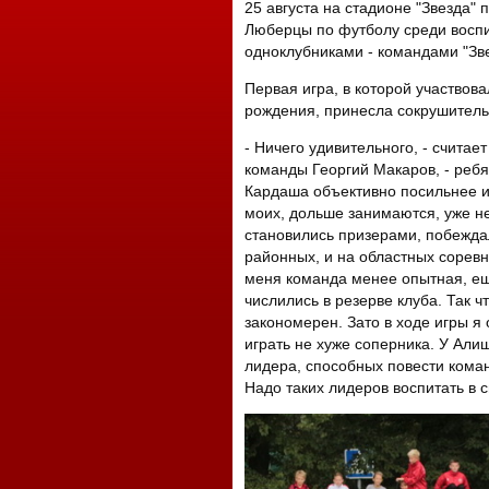
25 августа на стадионе "Звезда" 
Люберцы по футболу среди восп
одноклубниками - командами "Зве
Первая игра, в которой участвов
рождения, принесла сокрушитель
- Ничего удивительного, - считает
команды Георгий Макаров, - реб
Кардаша объективно посильнее 
моих, дольше занимаются, уже н
становились призерами, побежда
районных, и на областных соревн
меня команда менее опытная, ещ
числились в резерве клуба. Так чт
закономерен. Зато в ходе игры я
играть не хуже соперника. У Али
лидера, способных повести команд
Надо таких лидеров воспитать в 