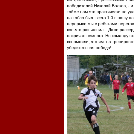
победителей Николай Волков, - и
тайме нам это практически не уда
на табло был всего 1:0 в нашу пол
перерыве мы с ребятами перегов
кое-что разъяснил... Даже рассер
покричал немного. Но команду эт
вспомнили, что им на тренировке 
убедительная победа!