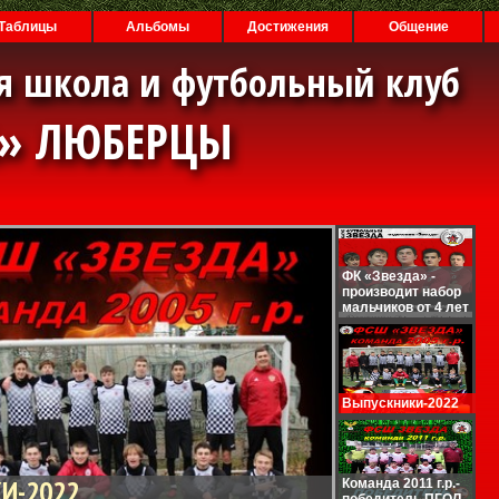
Таблицы
Альбомы
Достижения
Общение
я школа и футбольный клуб
А» ЛЮБЕРЦЫ
ФК «Звезда» -
производит набор
мальчиков от 4 лет
Выпускники-2022
И-2022
Команда 2011 г.р.-
победитель ПГОЛ