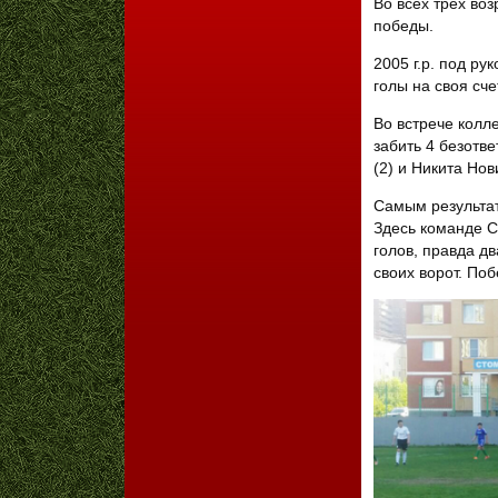
Во всех трех во
победы.
2005 г.р. под ру
голы на своя сче
Во встрече колл
забить 4 безотв
(2) и Никита Нов
Самым результат
Здесь команде С
голов, правда д
своих ворот. Побе