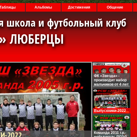
Таблицы
Альбомы
Достижения
Общение
я школа и футбольный клуб
А» ЛЮБЕРЦЫ
ФК «Звезда» -
производит набор
мальчиков от 4 лет
Выпускники-2022
И-2022
Команда 2011 г.р.-
победитель ПГОЛ