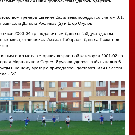
зрастных группах нашим футболистам удалось одержать
ководством тренера Евгения Васильева победил со счетом 3:1,
т записали Данила Росляков (2) и Егор Окулов.
ективов 2003-04 г.р. подопечным Данилы Гайдука удалось
етных мяча, отличились: Азамат Габараев, Данила Пожитнов
иков.
ивным стал матч в старшей возрастной категории 2001-02 г.р.
ергея Морщагина и Сергея Ярусова удалось забить целых 6
важды и нашему вратарю приходилось доставать мяч из сетки
да - 6:2.