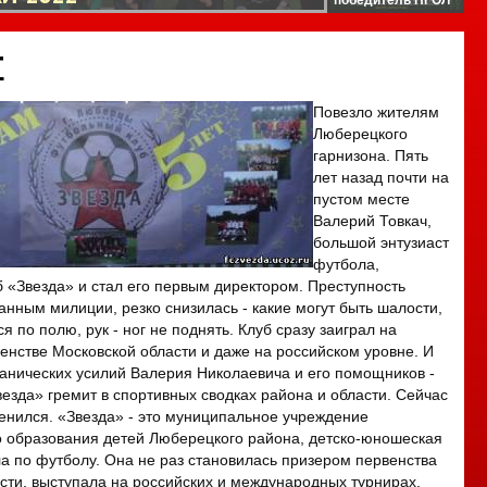
т
Повезло жителям
Люберецкого
гарнизона. Пять
лет назад почти на
пустом месте
Валерий Товкач,
большой энтузиаст
футбола,
б «Звезда» и стал его первым директором. Преступность
анным милиции, резко снизилась - какие могут быть шалости,
я по полю, рук - ног не поднять. Клуб сразу заиграл на
нстве Московской области и даже на российском уровне. И
итанических усилий Валерия Николаевича и его помощников -
езда» гремит в спортивных сводках района и области. Сейчас
менился. «Звезда» - это муниципальное учреждение
 образования детей Люберецкого района, детско-юношеская
а по футболу. Она не раз становилась призером первенства
сти, выступала на российских и международных турнирах.