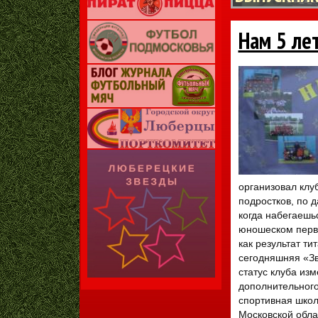
Нам 5 ле
организовал клу
подростков, по д
когда набегаешьс
юношеском перве
как результат т
сегодняшняя «Зв
статус клуба из
дополнительного
спортивная школ
Московской обла