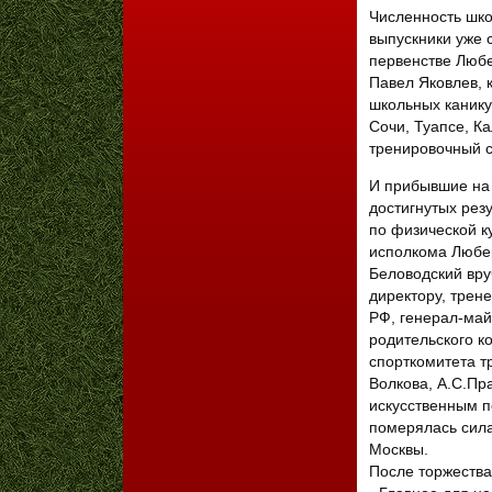
Численность школ
выпускники уже 
первенстве Любе
Павел Яковлев, 
школьных канику
Сочи, Туапсе, Ка
тренировочный с
И прибывшие на 
достигнутых рез
по физической ку
исполкома Любер
Беловодский вру
директору, трен
РФ, генерал-май
родительского к
спорткомитета 
Волкова, А.С.Пр
искусственным п
померялась сила
Москвы.
После торжества