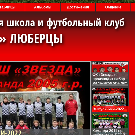
Таблицы
Альбомы
Достижения
Общение
я школа и футбольный клуб
А» ЛЮБЕРЦЫ
ФК «Звезда» -
производит набор
мальчиков от 4 лет
Выпускники-2022
И-2022
Команда 2011 г.р.-
победитель ПГОЛ