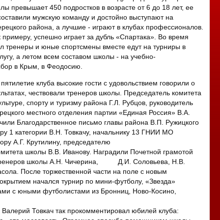
ы превышает 450 подростков в возрасте от 6 до 18 лет, ее
составили мужскую команду и достойно выступают на
рецкого района, а лучшие - играют в клубах профессионалов.
к примеру, успешно играет за дубль «Спартака». Во время
л тренеры и юные спортсмены вместе едут на турниры в
лугу, а летом всем составом школы - на учебно-
бор в Крым, в Феодосию.
пятилетие клуба высокие гости с удовольствием говорили о
ультатах, чествовали тренеров школы. Председатель комитета
льтуре, спорту и туризму района Г.Л. Рубцов, руководитель
ецкого местного отделения партии «Единая Россия» В.А.
чили Благодарственное письмо главы района В.П. Ружицкого
еру 1 категории В.Н. Товкачу, начальнику 13 ГНИИ МО
ору А.Г. Крутилину, председателю
омитета школы В.В. Иванову. Наградили Почетной грамотой
тренеров школы А.Н. Чичерина, Д.И. Соловьева, Н.В.
асола. После торжественной части на поле с новым
окрытием начался турнир по мини-футболу, «Звезда»
ми с юными футболистами из Бронниц, Ново-Косино,
 Валерий Товкач так прокомментировал юбилей клуба: