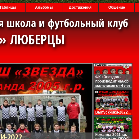
Таблицы
Альбомы
Достижения
Общение
я школа и футбольный клуб
А» ЛЮБЕРЦЫ
ФК «Звезда» -
производит набор
мальчиков от 4 лет
Выпускники-2022
И-2022
Команда 2011 г.р.-
победитель ПГОЛ