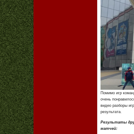
Помимо игр коман
очень понравилос
видео разборы игр
результата.
Результаты др
матчей: