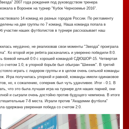
езда" 2007 года рождения под руководством тренера
езжала в Воронеж на турнир "Кубок Черноземье 2016".
частвовало 14 команд из разных городов России. По регламенту
делены на две группы по 7 команд. Наша команда попала в
Об участии наших футболистов в турнире рассказывает наш
ожилась неудачно, не реализовав свои моменты "Звезда" проиграла
ла". Ко второй игре ребята раскачались и уверенно победили 8:0.
сь боевой ничьей 0:0 с хорошей командой СДЮШОР-15. Четвертая
со счетом 1:0, в упорной борьбе был обыгран "Шинник". В третий
дстояло играть с лидером группы и в целом очень сильной команды
еж. Игра получилась упорной и равной, команды имели одинаковое
ов, но, к сожалению, соперник был чуть удачливее. Итог - 0:1. В
ть, что это была лучшая игра на турнире для наших парней, они
лной и сыграли очень достойно против будущего чемпиона. В итоге
 утешительные 7-8 места. Играли против "Академии футбола"
ыла одержана уверенная победа со счетом 2:0.