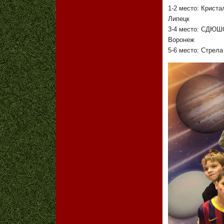
1-2 место: Криста
Липецк
3-4 место: СДЮШ
Воронеж
5-6 место: Стрела