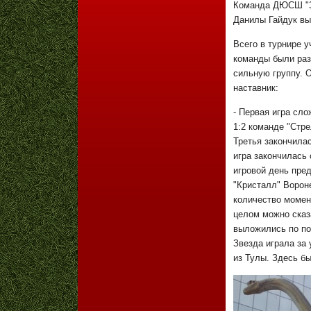
Команда ДЮСШ "Зв
Данилы Гайдук вы
Всего в турнире у
команды были раз
сильную группу. 
наставник:
- Первая игра сл
1:2 команде "Стре
Третья закончила
игра закончилась 
игровой день пре
"Кристалл" Ворон
количество момент
целом можно сказа
выложились по по
Звезда играла за
из Тулы. Здесь б