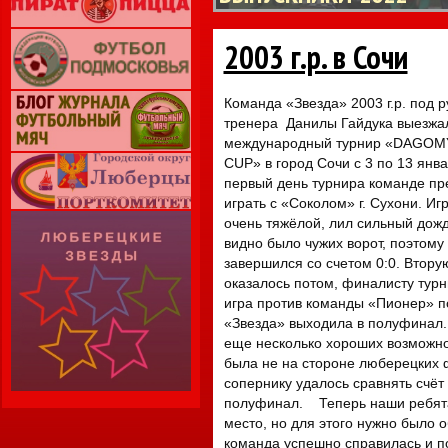
2003 г.р. в Сочи
Команда «Звезда» 2003 г.р. под 
тренера Данилы Гайдука выезжа
международный турнир «DAGOM
CUP» в город Сочи с 3 по 13 ян
первый день турнира команде пр
играть с «Соколом» г. Сухони. Иг
очень тяжёлой, лил сильный дожд
видно было чужих ворот, поэтому
завершился со счетом 0:0. Вторую
оказалось потом, финалисту турн
игра против команды «Пионер» п
«Звезда» выходила в полуфинал.
еще несколько хороших возможнос
была не на стороне люберецких ф
сопернику удалось сравнять счёт
полуфинал. Теперь наши ребята 
место, но для этого нужно было 
команда успешно справилась и п