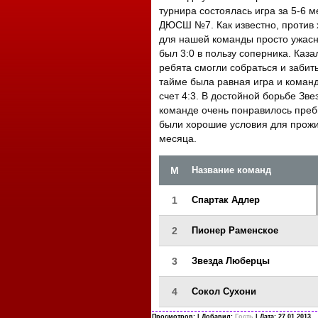
турнира состоялась игра за 5-6 м
ДЮСШ №7. Как известно, против х
для нашей команды просто ужасно
был 3:0 в пользу соперника. Каза
ребята смогли собраться и забит
тайме была равная игра и команд
счет 4:3. В достойной борьбе Зв
команде очень понравилось пребы
были хорошие условия для прожи
месяца.
М
Название команд
1
Спартак Адлер
2
Пионер Раменское
3
Звезда Люберцы
4
Сокол Сухони
Просмотров:
| Добавил:
Гость
| Дата:
27.01.2013