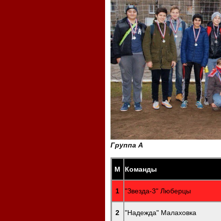
Группа А
М
Команды
1
"Звезда-3" Люберцы
2
"Надежда" Малаховка