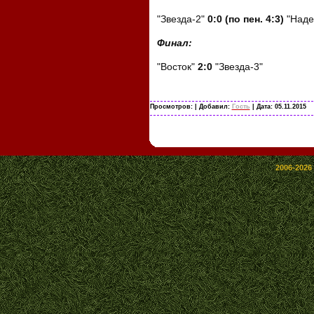
"Звезда-2"
0:0 (по пен. 4:3)
"Наде
Финал:
"Восток"
2:0
"Звезда-3"
Просмотров:
| Добавил:
Гость
| Дата:
05.11.2015
2006-2026