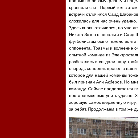
прорыв по левому флангу и наце
сравняли счет. Первый гол в этом
встречи отличился Саид Шабанов
сложилась для нас очень удачно. 4
Здесь вновь отличился, но уже д
Никита Зотов с пенальти и Саид 
футболистам было тяжело войти 
оппонента. Травмы и волнение о
опытной команде из Электростал
разбегались и создали пару-трой
очередь соперник провел в наши 
которое для нашей команды тоже
был признан Али Акберов. Но мне
команду. Сейчас продолжается по
постараемся выступить удачно. Х
хорошую самоотверженную игру, 
за ребят. Продолжаем в том же ду