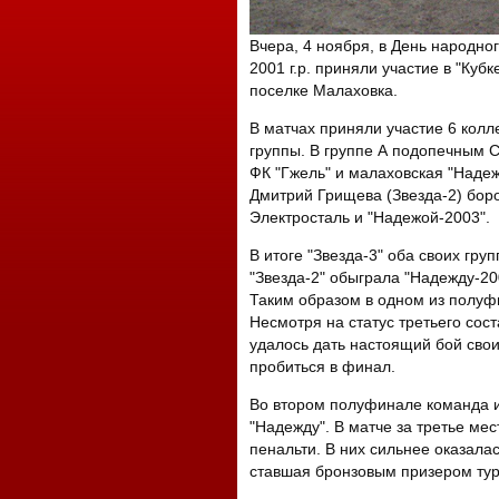
Вчера, 4 ноября, в День народно
2001 г.р. приняли участие в "Куб
поселке Малаховка.
В матчах приняли участие 6 колл
группы. В группе А подопечным 
ФК "Гжель" и малаховская "Надеж
Дмитрий Грищева (Звезда-2) боро
Электросталь и "Надежой-2003".
В итоге "Звезда-3" оба своих гру
"Звезда-2" обыграла "Надежду-2003
Таким образом в одном из полуф
Несмотря на статус третьего со
удалось дать настоящий бой свои
пробиться в финал.
Во втором полуфинале команда и
"Надежду". В матче за третье ме
пенальти. В них сильнее оказалас
ставшая бронзовым призером тур