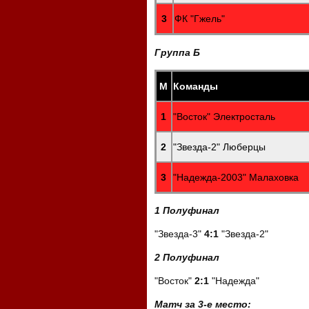
3
ФК "Гжель"
Группа Б
М
Команды
1
"Восток" Электросталь
2
"Звезда-2" Люберцы
3
"Надежда-2003" Малаховка
1 Полуфинал
"Звезда-3"
4:1
"Звезда-2"
2 Полуфинал
"Восток"
2:1
"Надежда"
Матч за 3-е место: