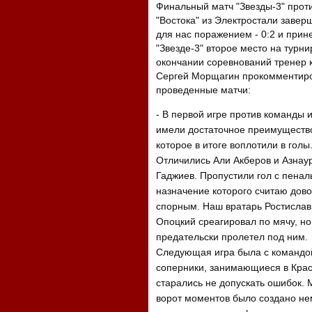
Финальный матч "Звезды-3" прот
"Востока" из Электростали завер
для нас поражением - 0:2 и прин
"Звезде-3" второе место на турни
окончании соревнований тренер
Сергей Морщагин прокомментир
проведенные матчи:
- В первой игре против команды 
имели достаточное преимуществ
которое в итоге воплотили в голы
Отличились Али Акберов и Азнау
Гаджиев. Пропустили гол с пеналь
назначение которого считаю дов
спорным. Наш вратарь Ростислав
Опоцкий среагировал по мячу, но
предательски пролетел под ним.
Следующая игра была с командой
соперники, занимающиеся в Крас
старались не допускать ошибок. 
ворот моментов было создано нем