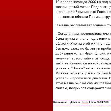
10 апреля команда 2000 г.р под 
товарищеский матч в Подольск, гд
играющей в Чемпионате России зо
первенство области Премьер-гру
О матче рассказывает главный тр
- Сегодня нам противостоял очен
была
нужна
в плане подготовки к
области. Уже на 5-ой минуте наш
быструю атаку по флангу и проби
добивание успел Иван Куприн, и с
течение первого тайма мы создал
так и не изменился до конца пер
уставать, "Витязь" насел на наши
Можаев, но в концовке и он был б
устояли и пропустили два мяча. В
этом матче был не самым главным
считаю, получился содержательн
Просмотров:
| Добавил:
Гость
| Дата:
15.04.2016