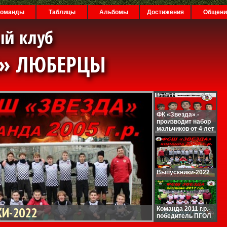
Команды
Таблицы
Альбомы
Достижения
Общени
ый клуб
А» ЛЮБЕРЦЫ
ФК «Звезда» -
производит набор
мальчиков от 4 лет
Выпускники-2022
И-2022
Команда 2011 г.р.-
победитель ПГОЛ