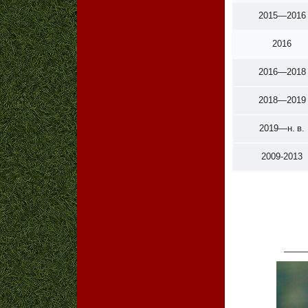
2015—2016
2016
2016—2018
2018—2019
2019—н. в.
2009-2013
_____