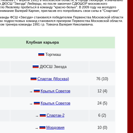
 в ДЮСШ "Звезда" Люберцы, но после закончил СДЮШОР московского
гло Яковлеву пробиться в команду "красно-белых". В 2009 году на молодого
нимание Валерий Карпин, пригласив его попробовать свои силы в "Спартаке".
оманды ФСШ «Звезда» становился победителем Первенства Московской области
вах подростковых команд становился призером Первенства Московской области.
ом тренера команды 1991 г.р. Товкача Валерия Николаевича.
Клубная карьера
Торгмаш
ДЮСШ Звезда
Спартак (Москва)
76 (10)
→
Крылья Советов
12 (4)
→
Крылья Советов
24 (5)
→
Спартак-2
6 (2)
→
Мордовия
10 (0)