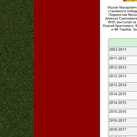
Ишхан Махарович Г
становился побед
Первенстве Моско
Алексея Сергеевича
ФНЛ, выступая за 
Енисей Красноярск, 
и ФК Тамбов. 3а