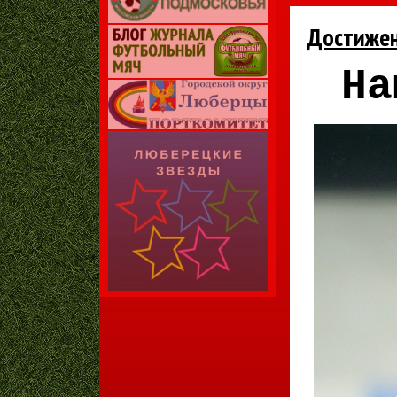
Достиже
На