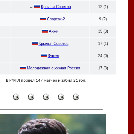
→
Крылья Советов
12 (1)
→
Спартак-2
9 (2)
Анжи
35 (3)
Крылья Советов
17 (1)
Факел
24 (0)
Молодежная сборная Россия
17 (3)
В РФПЛ провел 147 матчей и забил 21 гол.
_________________________________________________