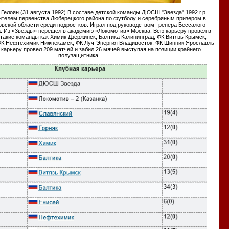
елоян (31 августа 1992) В составе детской команды ДЮСШ "Звезда" 1992 г.р.
ителем первенства Люберецкого района по футболу и серебряным призером в
вской области среди подростков. Играл под руководством тренера Бессалого
. Из «3везды» перешел в академию «Локомотив» Москва. Всю карьеру провел в
такие команды как Химик Дзержинск, Балтика Калининград, ФК Витязь Крымск,
ФК Нефтехимик Нижнекамск, ФК Луч-Энергия Владивосток, ФК Шинник Ярославль
 карьеру провел 209 матчей и забил 26 мячей выступая на позиции крайнего
полузащитника.