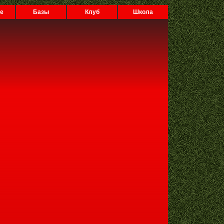
е
Базы
Клуб
Школа